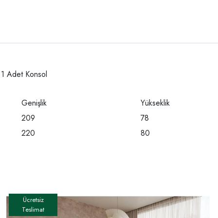
 1 Adet Konsol
Genişlik
Yükseklik
209
78
220
80