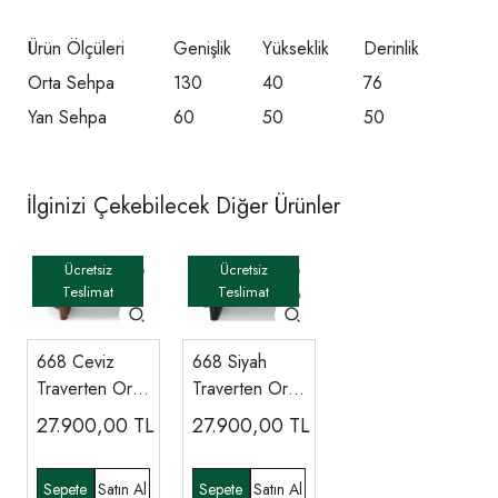
Ürün Ölçüleri
Genişlik
Yükseklik
Derinlik
Orta Sehpa
130
40
76
Yan Sehpa
60
50
50
İlginizi Çekebilecek Diğer Ürünler
668 Ceviz
668 Siyah
Traverten Orta
Traverten Orta
Sehpa
Sehpa
27.900,00
TL
27.900,00
TL