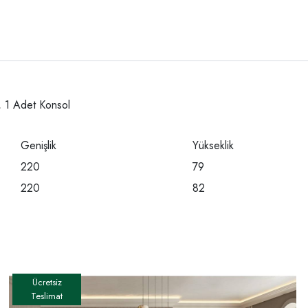
e, 1 Adet Konsol
Genişlik
Yükseklik
220
79
220
82