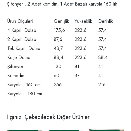
Şifonyer , 2 Adet komidin, 1 Adet Bazalı karyola 160 lık
Ürün Ölçüleri
Genişlik
Yükseklik
Derinlik
4 Kapılı Dolap
175,6
223,6
57,4
2 Kapılı Dolap
87,6
223,6
57,4
Tek Kapılı Dolap
43,7
223,6
57,4
Köşe Dolap
88,4
223,6
88,4
Şifonyer
130
81
41
Komodin
60
37
41
Karyola - 160 cm
256
216
Karyola - 180 cm
İlginizi Çekebilecek Diğer Ürünler