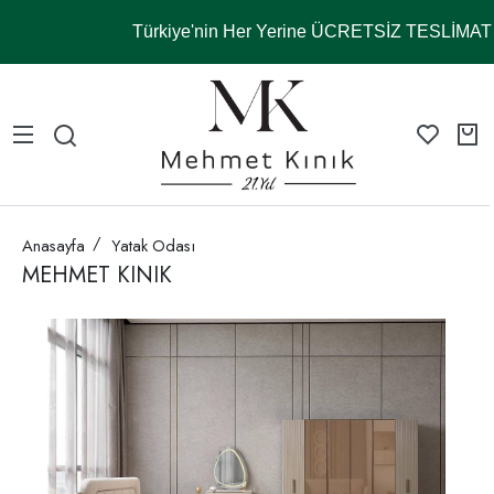
Türkiye'nin Her Yerine ÜCRETSİZ TESLİMA
Anasayfa
Yatak Odası
MEHMET KINIK