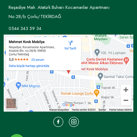
Reşadiye Mah. Atatürk Bulvarı Kocamanlar Apartmanı
No:28/b Çorlu/TEKİRDAĞ
0544 343 59 34