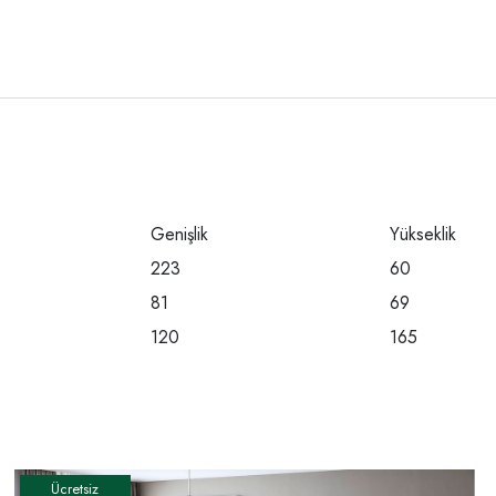
Genişlik
Yükseklik
223
60
81
69
120
165