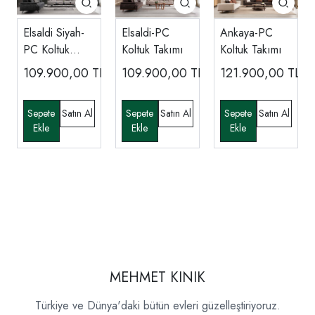
Elsaldi Siyah-
Elsaldi-PC
Ankaya-PC
PC Koltuk
Koltuk Takımı
Koltuk Takımı
Takımı
109.900,00
TL
109.900,00
TL
121.900,00
TL
MEHMET KINIK
Türkiye ve Dünya'daki bütün evleri güzelleştiriyoruz.