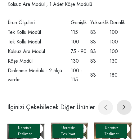
Kolsuz Ara Modül , 1 Adet Köşe Modülü
Ürün Ölçüleri
Genişlik
Yükseklik
Derinlik
Tek Kollu Modül
115
83
100
Tek Kollu Modül
100
83
100
Kolsuz Ara Modül
75 - 90
83
100
Köşe Modül
130
83
130
Dinlenme Modülü - 2 ölçü
100 -
83
180
vardır
115
İlginizi Çekebilecek Diğer Ürünler