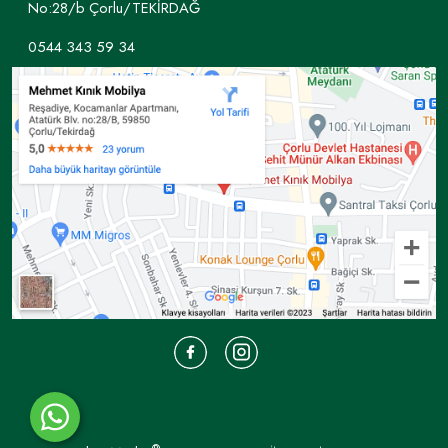
No:28/b Çorlu/TEKİRDAĞ
0544 343 59 34