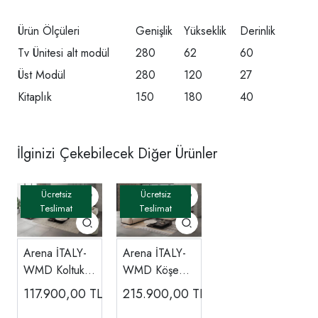
Ürün Ölçüleri
Genişlik
Yükseklik
Derinlik
Tv Ünitesi alt modül
280
62
60
Üst Modül
280
120
27
Kitaplık
150
180
40
İlginizi Çekebilecek Diğer Ürünler
Arena İTALY-
Arena İTALY-
WMD Koltuk
WMD Köşe
Takımı
Koltuk
117.900,00
TL
215.900,00
TL