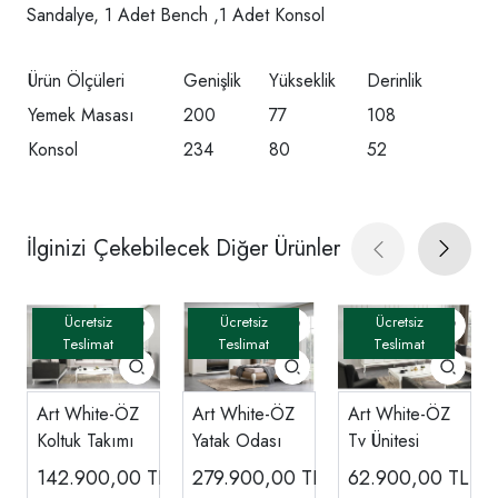
Sandalye, 1 Adet Bench ,1 Adet Konsol
Ürün Ölçüleri
Genişlik
Yükseklik
Derinlik
Yemek Masası
200
77
108
Konsol
234
80
52
İlginizi Çekebilecek Diğer Ürünler
Art White-ÖZ
Art White-ÖZ
Art White-ÖZ
Koltuk Takımı
Yatak Odası
Tv Ünitesi
142.900,00
TL
279.900,00
TL
62.900,00
TL