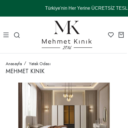
Türkiye'nin Her Yerine ÜCRETSİZ TES
Anasayfa
Yatak Odası
MEHMET KINIK