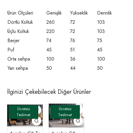
Ürün Ölçüleri
Genişlik
Yükseklik
Derinlik
Dörtlü Koltuk
260
72
103
Üçlü Koltuk
220
72
103
Berjer
74
76
75
Puf
45
51
45
Orta sehpa
100
36
100
Yan sehpa
50
44
50
İlginizi Çekebilecek Diğer Ürünler