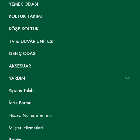
YEMEK ODASI
Konfor Alanı: Uzanırken sırtınızı yaslamak için
KOLTUK TAKIMI
sunduğu destek, yatakta geçirilen zamanı daha
konforlu hale getirir. Kitap okuma, tablet kullanma
KÖŞE KOLTUK
veya televizyon izleme gibi aktiviteler için ideal
bir dayanak noktasıdır.
TV & DUVAR ÜNITESI
Koruma ve Hijyen: Duvar ile aranıza bir set
GENÇ ODASI
çekerek hem duvarın boyasının ve dokusunun
zamanla yıpranmasını ve kirlenmesini önler hem
AKSESUAR
de yastıklarınızın daha hijyenik kalmasına
yardımcı olur.
YARDIM
Tasarım Çeşitliliği: Ahşaptan metale, kumaştan
Sipariş Takibi
deriye kadar sayısız malzeme ve model seçeneği
sunarak kişisel zevkinizi odanıza yansıtma
İade Formu
özgürlüğü tanır.
Hesap Numaralarımız
Akustik İyileştirme: Özellikle geniş ve kumaş
döşemeli başlıklar, ses dalgalarını bir miktar
Müşteri Hizmetleri
emerek odadaki yankıyı azaltabilir ve daha sakin,
huzurlu bir ortam yaratılmasına katkıda