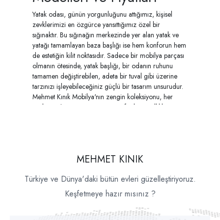
Yatak odası, günün yorgunluğunu attığımız, kişisel
zevklerimizi en özgürce yansıttığımız özel bir
sığınaktır. Bu sığınağın merkezinde yer alan yatak ve
yatağı tamamlayan baza başlığı ise hem konforun hem
de estetiğin kilit noktasıdır. Sadece bir mobilya parçası
olmanın ötesinde, yatak başlığı, bir odanın ruhunu
tamamen değiştirebilen, adeta bir tuval gibi üzerine
tarzınızı işleyebileceğiniz güçlü bir tasarım unsurudur.
Mehmet Kınık Mobilya'nın zengin koleksiyonu, her
zevke ve ihtiyaca uygun, estetiği fonksiyonellikle
birleştiren yatak & baza başlığı modelleriyle yatak
odanıza hak ettiği değeri katmayı hedefler.
Doğru seçilmiş bir başlık, yatak odası dekorasyonunu
bir üst seviyeye taşırken, aynı zamanda fonksiyonel
MEHMET KINIK
avantajlar da sunar. Kitap okurken ya da dinlenirken
sırtınızı yaslayabileceğiniz konforlu bir alan yaratır,
Türkiye ve Dünya'daki bütün evleri güzelleştiriyoruz.
duvar ile yatak arasında bir bariyer görevi görerek
Keşfetmeye hazır mısınız ?
yastıklarınızın düşmesini engeller ve duvarın
soğukluğunu hissetmenizin önüne geçer. Gelin, yatak
odanızın karakterini belirleyecek bu önemli parçayı