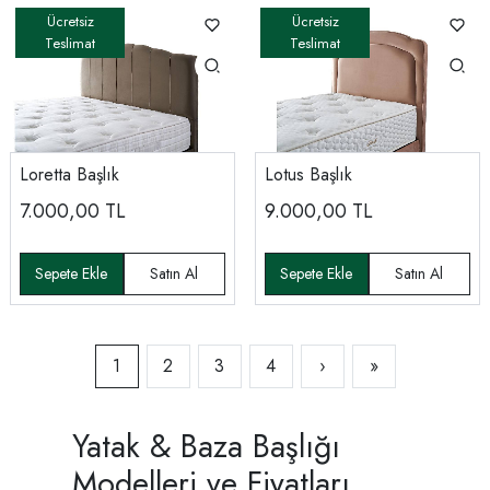
Loretta Başlık
Lotus Başlık
7.000,00
TL
9.000,00
TL
1
2
3
4
›
»
Yatak & Baza Başlığı
Modelleri ve Fiyatları