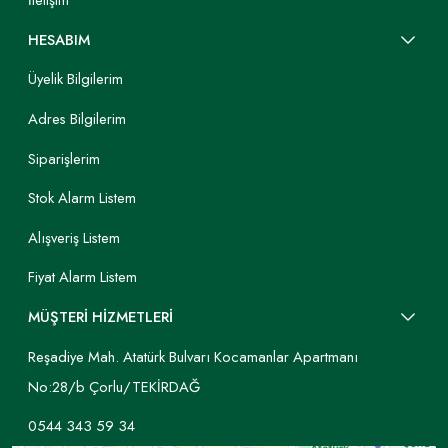
İletişim
bulunabilir.
HESABIM
Yatak ve Baza Başlığı
Üyelik Bilgilerim
Modelleri
Adres Bilgilerim
Yatak başlığı seçimi, tamamen kişisel tarzınız ve
odanızın mevcut atmosferiyle ilgilidir. Mehmet Kınık
Siparişlerim
Mobilya, her beklentiyi karşılayacak geniş bir model
yelpazesi sunar.
Stok Alarm Listem
Döşemeli Kumaş Başlıklar: Konforu ve sıcak bir
Alışveriş Listem
görünümü ön planda tutanlar için en popüler
seçenektir.
Fiyat Alarm Listem
MÜŞTERİ HİZMETLERİ
Kadife: Lüks ve sofistike bir dokunuşla odanın havasını
anında değiştirir. Keten: Doğal, nefes alan dokusuyla
Reşadiye Mah. Atatürk Bulvarı Kocamanlar Apartmanı
bohem ve ferah mekanlar için idealdir. Bukle: Son
No:28/b Çorlu/TEKİRDAĞ
yılların trendi olan bu dokulu kumaş, odanıza modern
bir sıcaklık ve derinlik katar. Kapitoneli (düğmeli veya
0544 343 59 34
baklava dilimli) tasarımlar, yatak odasına klasik ve