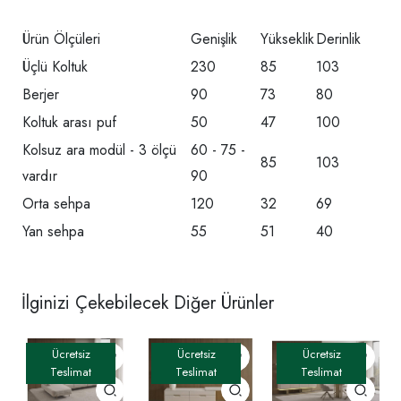
Ürün Ölçüleri
Genişlik
Yükseklik
Derinlik
Üçlü Koltuk
230
85
103
Berjer
90
73
80
Koltuk arası puf
50
47
100
Kolsuz ara modül - 3 ölçü
60 - 75 -
85
103
vardır
90
Orta sehpa
120
32
69
Yan sehpa
55
51
40
İlginizi Çekebilecek Diğer Ürünler