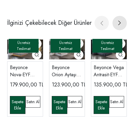
İlginizi Çekebilecek Diğer Ürünler
Beyonce
Beyonce
Beyonce Vega
Nova-EYF
Orion Aytaşı-
Antrasit-EYF
Yatak Odası
EYF Yatak
Yatak Odası
179.900,00
TL
123.900,00
TL
135.900,00
TL
Odası