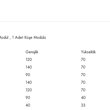
 Modül , 1 Adet Köşe Modülü
Genişlik
Yükseklik
120
70
140
70
90
70
140
70
120
70
90
40
40
33