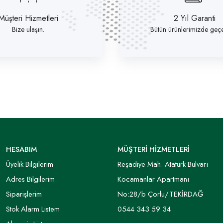
Müşteri Hizmetleri
2 Yıl Garanti
Bize ulaşın.
Bütün ürünlerimizde geçer
HESABIM
MÜŞTERİ HİZMETLERİ
Üyelik Bilgilerim
Reşadiye Mah. Atatürk Bulvarı
Adres Bilgilerim
Kocamanlar Apartmanı
Siparişlerim
No:28/b Çorlu/TEKİRDAĞ
Stok Alarm Listem
0544 343 59 34