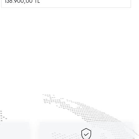
136.900,00
TL