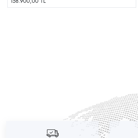
158.900,00
TL