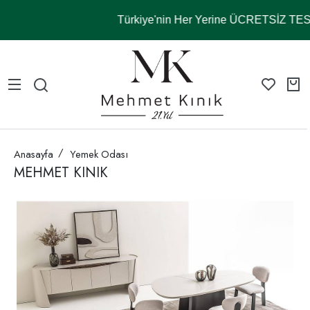
Türkiye'nin Her Yerine ÜCRETSİZ TE
Anasayfa
Yemek Odası
MEHMET KINIK