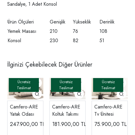
Sandalye, 1 Adet Konsol
Ürün Ölçüleri
Genişlik
Yükseklik
Derinlik
Yemek Masası
210
76
108
Konsol
230
82
51
İlginizi Çekebilecek Diğer Ürünler
Camfero-ARE
Camfero-ARE
Camfero-ARE
Yatak Odası
Koltuk Takımı
Tv Ünitesi
247.900,00
TL
181.900,00
TL
75.900,00
TL