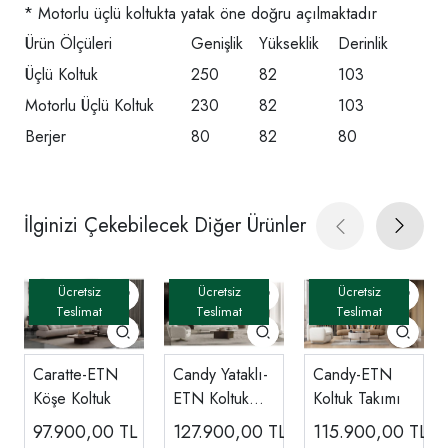
* Motorlu üçlü koltukta yatak öne doğru açılmaktadır
Ürün Ölçüleri
Genişlik
Yükseklik
Derinlik
Üçlü Koltuk
250
82
103
Motorlu Üçlü Koltuk
230
82
103
Berjer
80
82
80
İlginizi Çekebilecek Diğer Ürünler
Caratte-ETN
Candy Yataklı-
Candy-ETN
Köşe Koltuk
ETN Koltuk
Koltuk Takımı
Takımı
97.900,00
TL
127.900,00
TL
115.900,00
TL