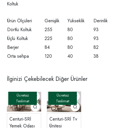
Koltuk
Ürün Ölçüleri
Genişlik
Yükseklik
Derinlik
Dörtlü Koltuk
255
80
93
Üçlü Koltuk
225
80
93
Berjer
84
80
82
Orta sehpa
120
40
38
İlginizi Çekebilecek Diğer Ürünler
Centuri-SRİ
Centuri-SRİ Tv
Yemek Odası
Ünitesi