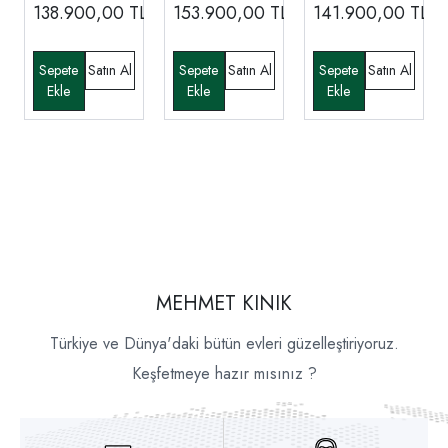
Takımı
138.900,00
TL
153.900,00
TL
141.900,00
TL
MEHMET KINIK
Türkiye ve Dünya'daki bütün evleri güzelleştiriyoruz.
Keşfetmeye hazır mısınız ?