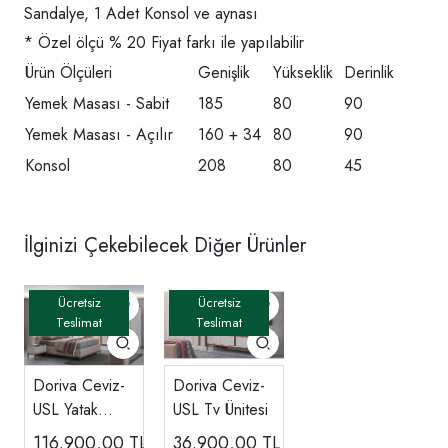
Sandalye, 1 Adet Konsol ve aynası
* Özel ölçü % 20 Fiyat farkı ile yapılabilir
Ürün Ölçüleri
Genişlik
Yükseklik
Derinlik
Yemek Masası - Sabit
185
80
90
Yemek Masası - Açılır
160 + 34
80
90
Konsol
208
80
45
İlginizi Çekebilecek Diğer Ürünler
Doriva Ceviz-
Doriva Ceviz-
USL Yatak
USL Tv Ünitesi
Odası
116.900,00
TL
36.900,00
TL