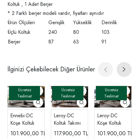
Koltuk , 1 Adet Berjer
* 2 Farklı berjer modeli vardır, fiyatları aynıdır
Ürün Ölçüleri
Genişlik
Yükseklik
Derinlik
Üçlü Koltuk
240
80
103
Berjer
87
63
91
İlginizi Çekebilecek Diğer Ürünler
Ennebi-DC
Leroy-DC
Leroy-DC
Köşe Koltuk
Koltuk Takımı
Köşe Koltuk
101.900,00
TL
117.900,00
TL
101.900,00
TL