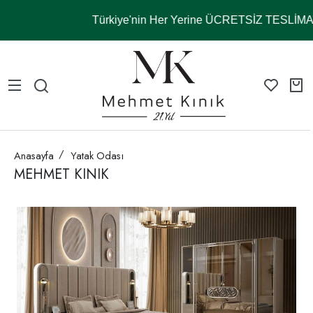
Türkiye'nin Her Yerine ÜCRETSİZ TESLİM
Anasayfa
Yatak Odası
MEHMET KINIK