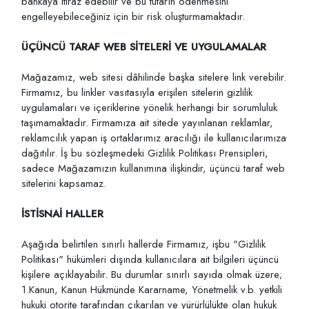
bankaya itiraz edebilir ve bu tutarın ödenmesini
engelleyebileceğiniz için bir risk oluşturmamaktadır.
ÜÇÜNCÜ TARAF WEB SİTELERİ VE UYGULAMALAR
Mağazamız, web sitesi dâhilinde başka sitelere link verebilir.
Firmamız, bu linkler vasıtasıyla erişilen sitelerin gizlilik
uygulamaları ve içeriklerine yönelik herhangi bir sorumluluk
taşımamaktadır. Firmamıza ait sitede yayınlanan reklamlar,
reklamcılık yapan iş ortaklarımız aracılığı ile kullanıcılarımıza
dağıtılır. İş bu sözleşmedeki Gizlilik Politikası Prensipleri,
sadece Mağazamızın kullanımına ilişkindir, üçüncü taraf web
sitelerini kapsamaz.
İSTİSNAİ HALLER
Aşağıda belirtilen sınırlı hallerde Firmamız, işbu "Gizlilik
Politikası" hükümleri dışında kullanıcılara ait bilgileri üçüncü
kişilere açıklayabilir. Bu durumlar sınırlı sayıda olmak üzere;
1.Kanun, Kanun Hükmünde Kararname, Yönetmelik v.b. yetkili
hukuki otorite tarafından çıkarılan ve yürürlülükte olan hukuk