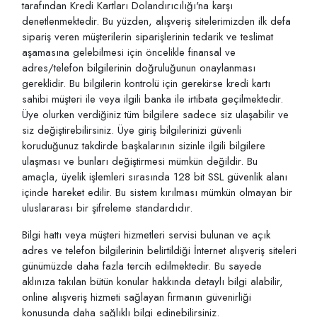
tarafından Kredi Kartları Dolandırıcılığı'na karşı
denetlenmektedir. Bu yüzden, alışveriş sitelerimizden ilk defa
sipariş veren müşterilerin siparişlerinin tedarik ve teslimat
aşamasına gelebilmesi için öncelikle finansal ve
adres/telefon bilgilerinin doğruluğunun onaylanması
gereklidir. Bu bilgilerin kontrolü için gerekirse kredi kartı
sahibi müşteri ile veya ilgili banka ile irtibata geçilmektedir.
Üye olurken verdiğiniz tüm bilgilere sadece siz ulaşabilir ve
siz değiştirebilirsiniz. Üye giriş bilgilerinizi güvenli
koruduğunuz takdirde başkalarının sizinle ilgili bilgilere
ulaşması ve bunları değiştirmesi mümkün değildir. Bu
amaçla, üyelik işlemleri sırasında 128 bit SSL güvenlik alanı
içinde hareket edilir. Bu sistem kırılması mümkün olmayan bir
uluslararası bir şifreleme standardıdır.
Bilgi hattı veya müşteri hizmetleri servisi bulunan ve açık
adres ve telefon bilgilerinin belirtildiği İnternet alışveriş siteleri
günümüzde daha fazla tercih edilmektedir. Bu sayede
aklınıza takılan bütün konular hakkında detaylı bilgi alabilir,
online alışveriş hizmeti sağlayan firmanın güvenirliği
konusunda daha sağlıklı bilgi edinebilirsiniz.