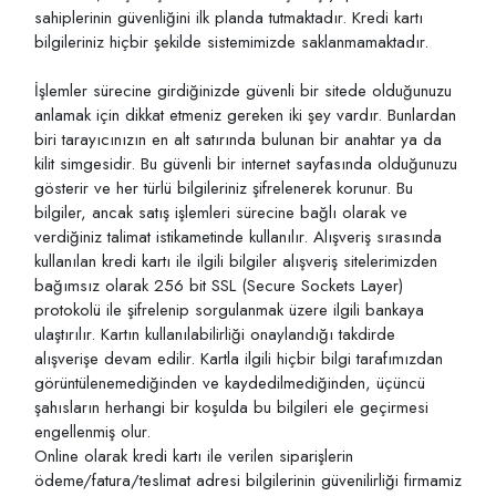
sahiplerinin güvenliğini ilk planda tutmaktadır. Kredi kartı
bilgileriniz hiçbir şekilde sistemimizde saklanmamaktadır.
İşlemler sürecine girdiğinizde güvenli bir sitede olduğunuzu
anlamak için dikkat etmeniz gereken iki şey vardır. Bunlardan
biri tarayıcınızın en alt satırında bulunan bir anahtar ya da
kilit simgesidir. Bu güvenli bir internet sayfasında olduğunuzu
gösterir ve her türlü bilgileriniz şifrelenerek korunur. Bu
bilgiler, ancak satış işlemleri sürecine bağlı olarak ve
verdiğiniz talimat istikametinde kullanılır. Alışveriş sırasında
kullanılan kredi kartı ile ilgili bilgiler alışveriş sitelerimizden
bağımsız olarak 256 bit SSL (Secure Sockets Layer)
protokolü ile şifrelenip sorgulanmak üzere ilgili bankaya
ulaştırılır. Kartın kullanılabilirliği onaylandığı takdirde
alışverişe devam edilir. Kartla ilgili hiçbir bilgi tarafımızdan
görüntülenemediğinden ve kaydedilmediğinden, üçüncü
şahısların herhangi bir koşulda bu bilgileri ele geçirmesi
engellenmiş olur.
Online olarak kredi kartı ile verilen siparişlerin
ödeme/fatura/teslimat adresi bilgilerinin güvenilirliği firmamiz