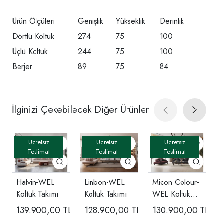
Ürün Ölçüleri
Genişlik
Yükseklik
Derinlik
Dörtlü Koltuk
274
75
100
Üçlü Koltuk
244
75
100
Berjer
89
75
84
İlginizi Çekebilecek Diğer Ürünler
Halvin-WEL
Linbon-WEL
Micon Colour-
Koltuk Takımı
Koltuk Takımı
WEL Koltuk
Takımı
139.900,00
TL
128.900,00
TL
130.900,00
TL