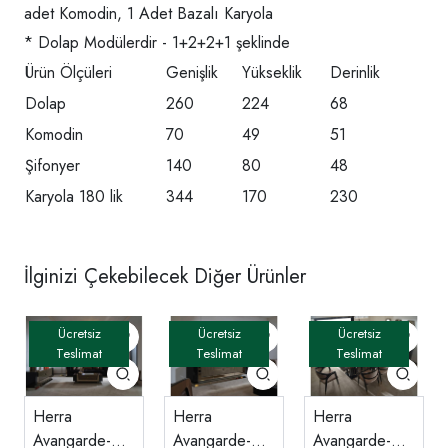
adet Komodin, 1 Adet Bazalı Karyola
* Dolap Modülerdir - 1+2+2+1 şeklinde
Ürün Ölçüleri
Genişlik
Yükseklik
Derinlik
Dolap
260
224
68
Komodin
70
49
51
Şifonyer
140
80
48
Karyola 180 lik
344
170
230
İlginizi Çekebilecek Diğer Ürünler
Herra
Herra
Herra
Avangarde-
Avangarde-
Avangarde-