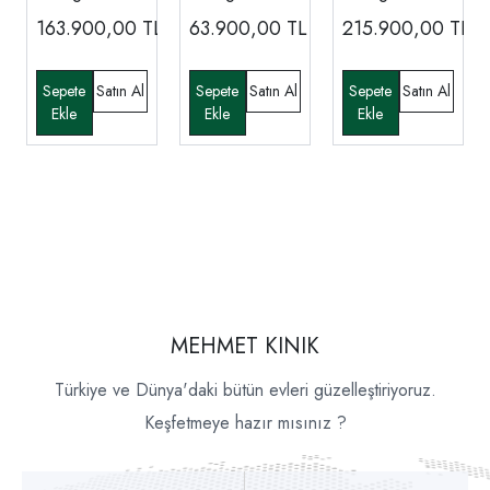
ADA Koltuk
ADA Tv
ADA Yemek
163.900,00
TL
63.900,00
TL
215.900,00
TL
Takımı
Ünitesi
Odası
MEHMET KINIK
Türkiye ve Dünya'daki bütün evleri güzelleştiriyoruz.
Keşfetmeye hazır mısınız ?