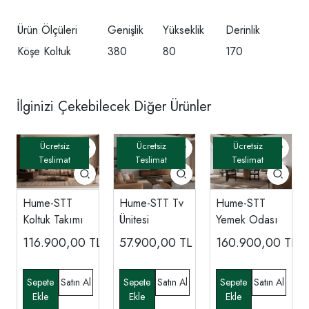
Ürün Ölçüleri
Genişlik
Yükseklik
Derinlik
Köşe Koltuk
380
80
170
İlginizi Çekebilecek Diğer Ürünler
Hume-STT
Hume-STT Tv
Hume-STT
Koltuk Takımı
Ünitesi
Yemek Odası
116.900,00
TL
57.900,00
TL
160.900,00
TL