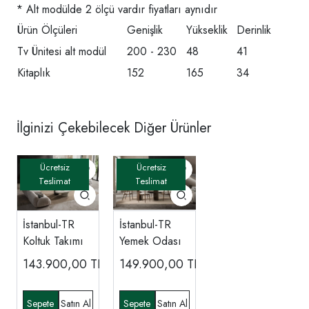
* Alt modülde 2 ölçü vardır fiyatları aynıdır
Ürün Ölçüleri
Genişlik
Yükseklik
Derinlik
Tv Ünitesi alt modül
200 - 230
48
41
Kitaplık
152
165
34
İlginizi Çekebilecek Diğer Ürünler
İstanbul-TR
İstanbul-TR
Koltuk Takımı
Yemek Odası
143.900,00
TL
149.900,00
TL