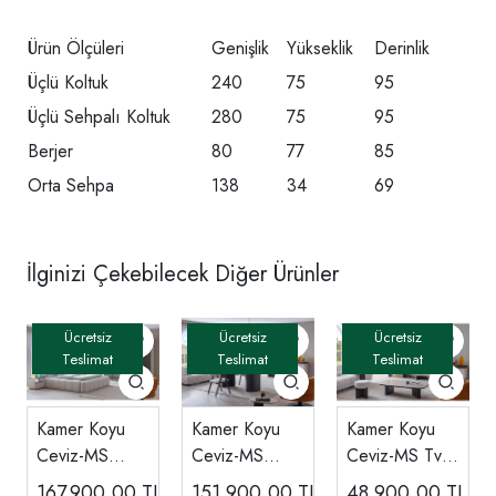
Ürün Ölçüleri
Genişlik
Yükseklik
Derinlik
Üçlü Koltuk
240
75
95
Üçlü Sehpalı Koltuk
280
75
95
Berjer
80
77
85
Orta Sehpa
138
34
69
İlginizi Çekebilecek Diğer Ürünler
Kamer Koyu
Kamer Koyu
Kamer Koyu
Ceviz-MS
Ceviz-MS
Ceviz-MS Tv
Yatak Odası
Yemek Odası
Ünitesi
167.900,00
TL
151.900,00
TL
48.900,00
TL