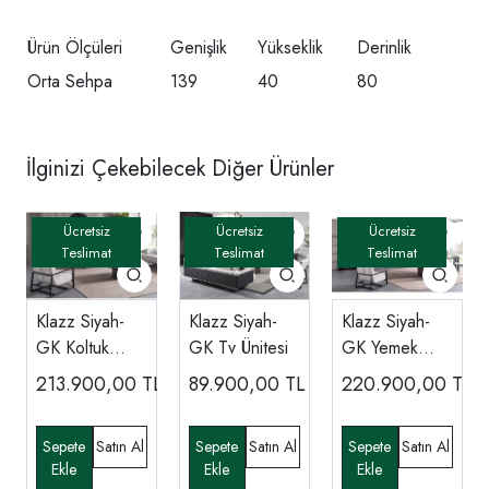
Ürün Ölçüleri
Genişlik
Yükseklik
Derinlik
Orta Sehpa
139
40
80
İlginizi Çekebilecek Diğer Ürünler
Klazz Siyah-
Klazz Siyah-
Klazz Siyah-
GK Koltuk
GK Tv Ünitesi
GK Yemek
Takımı
Odası
213.900,00
TL
89.900,00
TL
220.900,00
TL