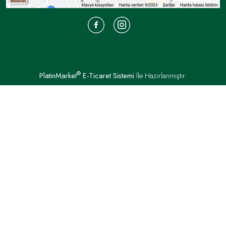
koltuk takımları tercih edilirken kullanılan renge ayrıca
dikkat edilmelidir.
Renklerde sadeliğin tercih edilmesi koltuk
takımlarındaki detaylarda kullanılan abartılı
ayrıntılardan kaynaklanır. Kadife ya da ipek, deri gibi
farklı kumaş türleri bu koltuklarda tercih edilebilir.
®
PlatinMarket
E-Ticaret Sistemi
İle Hazırlanmıştır.
Büyük ve gösterişli mobilya seçenekleri arasında yer
alan avangart koltuk takımları konforu ve rahatlığı da
kullanıcılara sunan modeller arasında yer alır.
Genellikle krem, beyaz, bordo gibi renkler bu
koltuklarda estetik bir görünüm sunar.
İskandinav Koltuk Takımı
Doğal renklerden üretilen bu tarz koltuk takımları aynı
zamanda sadeliğin bir arada kullanıldığı modellerden
oluşur. Yerden yüksek yapısı da bu koltukların önemli
bir özelliğidir. Sade bir yaşam tarzını temsil eden bu
modeller minimal yapıdadır. 1900’lü yıllardan bu yana
tercih edilen İskandinav tarz mobilyalarda renkler