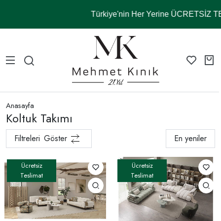
Türkiye'nin Her Yerine ÜCRETSİZ T
Anasayfa
Koltuk Takımı
Filtreleri
Göster
En yeniler