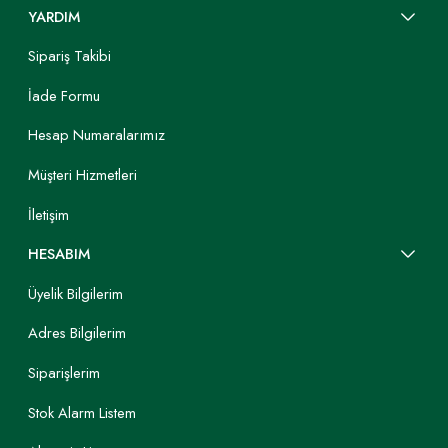
Chester Koltuk Takımı
YARDIM
Koltuk takımı seçerken birçok tarz kullanılabilir. Bir
Sipariş Takibi
mekana karakter kazandırılmak istendiğinde yuvarlak
hatlar, kapitone detayları düzeni değiştirmeden yeni
İade Formu
bir tarz yaratmaya yardımcıdır. Chester koltuklar
1800’lü yıllardan bu yana kullanılan klasikleşmiş
Hesap Numaralarımız
ürünler arasındadır. Bu koltuklar ilk olarak İngiltere’de
tasarlanmış ve üretilmiştir. Bu tarz koltuklarda koltuğun
Müşteri Hizmetleri
sırt bölgesi ile kolları aynı hizadadır.
İletişim
Zımba, düğmeler ve baklava dilimlerini anımsatan
yüzey görünümü ile Chester koltuklar sıklıkla tercih
HESABIM
edilir. Her tür mekan için uygun olabilen bu tarz
koltuklar ev ya da ofis gibi alanlarda rahatlıkla
Üyelik Bilgilerim
kullanılabilir. Geçmişte ana üretim malzemesi deri olan
Chester koltuklar günümüzde farklı kumaş türlerinden
Adres Bilgilerim
de üretilebilmektedir. Mekana canlılık katan bu tarz
koltuklar aynı zamanda modası hiç geçmeyen bir tarzı
Siparişlerim
da yansıtır.
Stok Alarm Listem
Chester koltuklarda her detay ayrıntılı olarak tasarlanır.