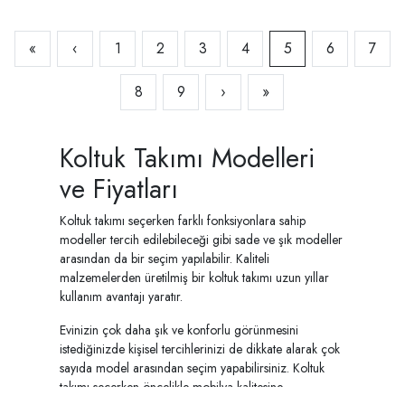
«
‹
1
2
3
4
5
6
7
8
9
›
»
Koltuk Takımı Modelleri
ve Fiyatları
Koltuk takımı seçerken farklı fonksiyonlara sahip
modeller tercih edilebileceği gibi sade ve şık modeller
arasından da bir seçim yapılabilir. Kaliteli
malzemelerden üretilmiş bir koltuk takımı uzun yıllar
kullanım avantajı yaratır.
Evinizin çok daha şık ve konforlu görünmesini
istediğinizde kişisel tercihlerinizi de dikkate alarak çok
sayıda model arasından seçim yapabilirsiniz. Koltuk
takımı seçerken öncelikle mobilya kalitesine