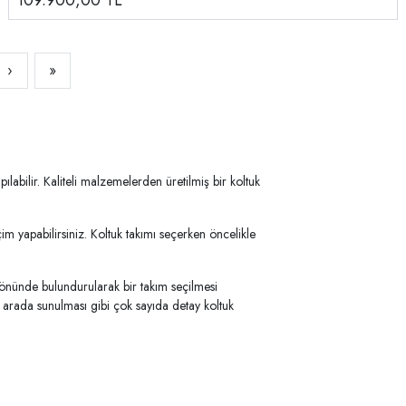
109.900,00
TL
›
»
labilir. Kaliteli malzemelerden üretilmiş bir koltuk
im yapabilirsiniz. Koltuk takımı seçerken öncelikle
z önünde bulundurularak bir takım seçilmesi
bir arada sunulması gibi çok sayıda detay koltuk
n da birlikte sunulabileceği koltuk takımlarında