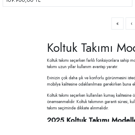
109.900,00
TL
«
‹
Koltuk Takımı Mode
Koltuk takımı seçerken farklı fonksiyonlara sahip mo
takımı uzun yıllar kullanım avantajı yaratır.
Evinizin çok daha şık ve konforlu görünmesini istedi
mobilya kalitesine odaklanılması gerekirken buna ek
Koltuk takımı seçerken kullanılan kumaş kalitesine 
önemsenmelidir. Koltuk takımının garanti süresi, kull
takımı seçiminde dikkate alınmalıdır.
2025 Koltuk Takımı Modelle
Koltuk takımları kaliteli malzemelerden üretildiğind