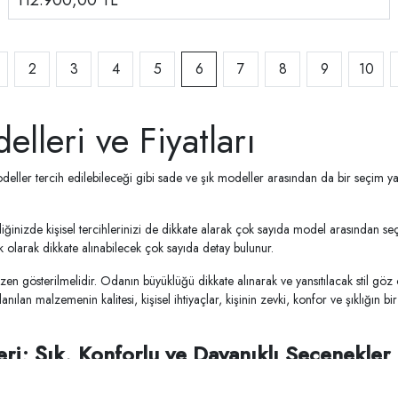
112.900,00
TL
2
3
4
5
6
7
8
9
10
lleri ve Fiyatları
deller tercih edilebileceği gibi sade ve şık modeller arasından da bir seçim yapı
ğinizde kişisel tercihlerinizi de dikkate alarak çok sayıda model arasından seç
 olarak dikkate alınabilecek çok sayıda detay bulunur.
özen gösterilmelidir. Odanın büyüklüğü dikkate alınarak ve yansıtılacak stil gö
anılan malzemenin kalitesi, kişisel ihtiyaçlar, kişinin zevki, konfor ve şıklığın 
ri; Şık, Konforlu ve Dayanıklı Seçenekler
e bütçe açısından da uzun vadeli kazanç yaratacaktır. Şıklığın yanı sıra konforu