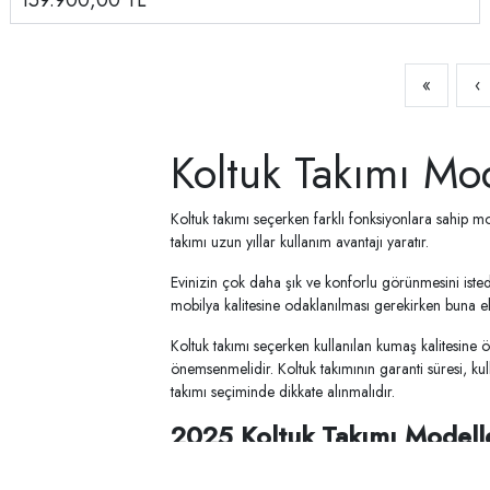
159.900,00
TL
«
‹
Koltuk Takımı Mode
Koltuk takımı seçerken farklı fonksiyonlara sahip mo
takımı uzun yıllar kullanım avantajı yaratır.
Evinizin çok daha şık ve konforlu görünmesini istedi
mobilya kalitesine odaklanılması gerekirken buna ek
Koltuk takımı seçerken kullanılan kumaş kalitesine 
önemsenmelidir. Koltuk takımının garanti süresi, kull
takımı seçiminde dikkate alınmalıdır.
2025 Koltuk Takımı Modelle
Koltuk takımları kaliteli malzemelerden üretildiğind