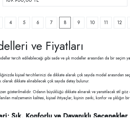
169.900,00
TL
4
5
6
7
8
9
10
11
12
lleri ve Fiyatları
deller tercih edilebileceği gibi sade ve şık modeller arasından da bir seçim yapı
ğinizde kişisel tercihlerinizi de dikkate alarak çok sayıda model arasından seç
 olarak dikkate alınabilecek çok sayıda detay bulunur.
özen gösterilmelidir. Odanın büyüklüğü dikkate alınarak ve yansıtılacak stil gö
anılan malzemenin kalitesi, kişisel ihtiyaçlar, kişinin zevki, konfor ve şıklığın 
ri; Şık, Konforlu ve Dayanıklı Seçenekler
e bütçe açısından da uzun vadeli kazanç yaratacaktır. Şıklığın yanı sıra konforu