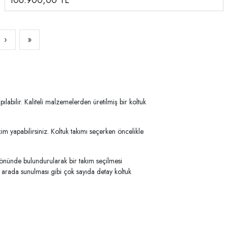
106.900,00
TL
›
»
labilir. Kaliteli malzemelerden üretilmiş bir koltuk
im yapabilirsiniz. Koltuk takımı seçerken öncelikle
z önünde bulundurularak bir takım seçilmesi
bir arada sunulması gibi çok sayıda detay koltuk
n da birlikte sunulabileceği koltuk takımlarında