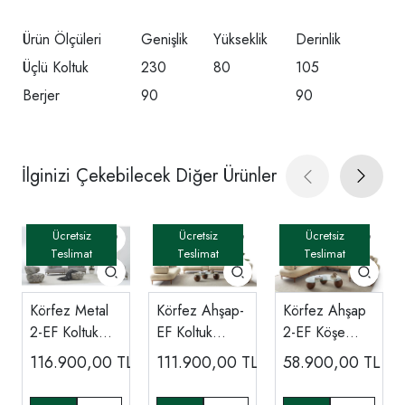
Ürün Ölçüleri
Genişlik
Yükseklik
Derinlik
Üçlü Koltuk
230
80
105
Berjer
90
90
İlginizi Çekebilecek Diğer Ürünler
Körfez Metal
Körfez Ahşap-
Körfez Ahşap
2-EF Koltuk
EF Koltuk
2-EF Köşe
Takımı
Takımı
Koltuk
116.900,00
TL
111.900,00
TL
58.900,00
TL