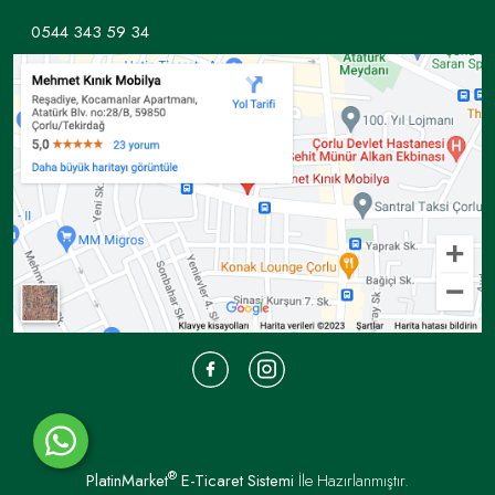
0544 343 59 34
®
PlatinMarket
E-Ticaret Sistemi
İle Hazırlanmıştır.