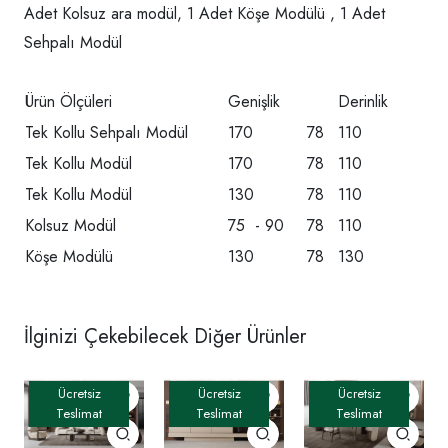
Adet Kolsuz ara modül, 1 Adet Köşe Modülü , 1 Adet
Sehpalı Modül
Ürün Ölçüleri
Genişlik
Derinlik
Tek Kollu Sehpalı Modül
170
78
110
Tek Kollu Modül
170
78
110
Tek Kollu Modül
130
78
110
Kolsuz Modül
75 - 90
78
110
Köşe Modülü
130
78
130
İlginizi Çekebilecek Diğer Ürünler