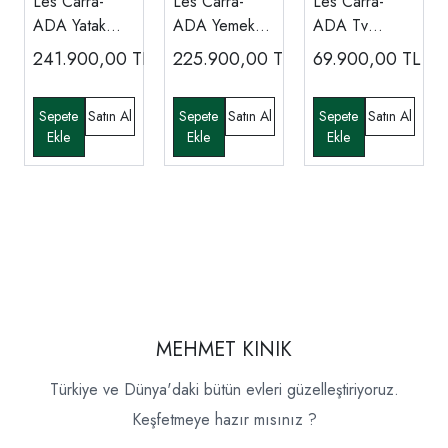
Les Carra-
Les Carra-
Les Carra-
ADA Yatak
ADA Yemek
ADA Tv
Odası
Odası
Ünitesi
241.900,00
TL
225.900,00
TL
69.900,00
TL
MEHMET KINIK
Türkiye ve Dünya'daki bütün evleri güzelleştiriyoruz.
Keşfetmeye hazır mısınız ?