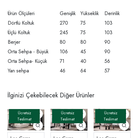
Ürün Ölçüleri
Genişlik
Yükseklik
Derinlik
Dörtlü Koltuk
270
75
103
Üçlü Koltuk
245
75
103
Berjer
80
80
90
Orta Sehpa - Büyük
106
45
90
Orta Sehpa- Küçük
71
40
56
Yan sehpa
46
64
57
İlginizi Çekebilecek Diğer Ürünler