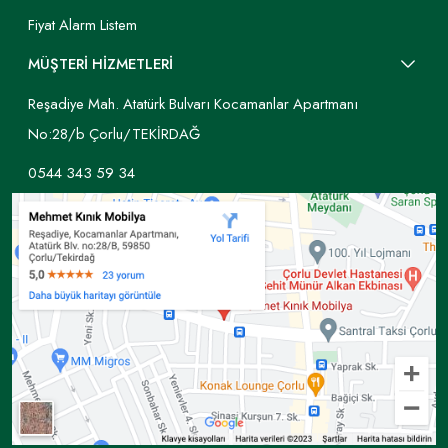
Fiyat Alarm Listem
MÜŞTERİ HİZMETLERİ
Reşadiye Mah. Atatürk Bulvarı Kocamanlar Apartmanı
No:28/b Çorlu/TEKİRDAĞ
0544 343 59 34