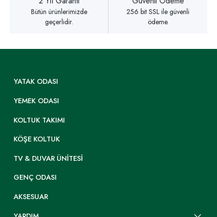
2 Yıl Garanti
Güvenli Ödeme
Bütün ürünlerimizde
256 bit SSL ile güvenli
geçerlidir.
ödeme.
YATAK ODASI
YEMEK ODASI
KOLTUK TAKIMI
KÖŞE KOLTUK
TV & DUVAR ÜNITESI
GENÇ ODASI
AKSESUAR
YARDIM