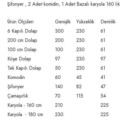
Şifonyer , 2 Adet komidin, 1 Adet Bazalı karyola 160 lık
Ürün Ölçüleri
Genişlik
Yükseklik
Derinlik
6 Kapılı Dolap
300
230
61
200 cm Dolap
200
230
61
100 cm Dolap
100
230
61
Köşe Dolap
97
230
97
Tek Kapılı Dolap
50
230
61
Komodin
60
45
41
Şifonyer
140
82
47
Çamaşırlık
70
115
54
Karyola - 160 cm
210
225
Karyola - 180 cm
230
225