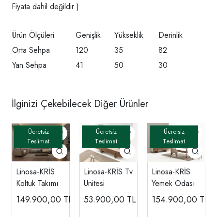
Fiyata dahil değildir )
Ürün Ölçüleri
Genişlik
Yükseklik
Derinlik
Orta Sehpa
120
35
82
Yan Sehpa
41
50
30
İlginizi Çekebilecek Diğer Ürünler
Linosa-KRİS
Linosa-KRİS Tv
Linosa-KRİS
Koltuk Takımı
Ünitesi
Yemek Odası
149.900,00
TL
53.900,00
TL
154.900,00
TL