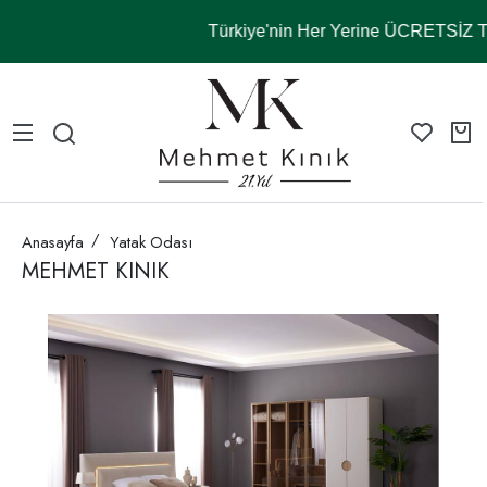
Türkiye'nin Her Yerine ÜCRETSİZ
Anasayfa
Yatak Odası
MEHMET KINIK