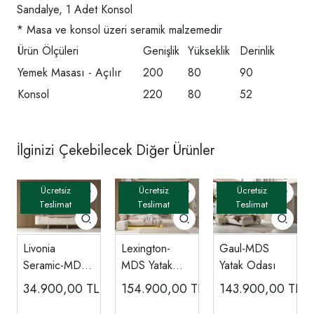
Sandalye, 1 Adet Konsol
* Masa ve konsol üzeri seramik malzemedir
Ürün Ölçüleri
Genişlik
Yükseklik
Derinlik
Yemek Masası - Açılır
200
80
90
Konsol
220
80
52
İlginizi Çekebilecek Diğer Ürünler
Livonia
Lexington-
Gaul-MDS
Seramic-MDS
MDS Yatak
Yatak Odası
Tv Ünitesi
Odası
34.900,00
TL
154.900,00
TL
143.900,00
TL