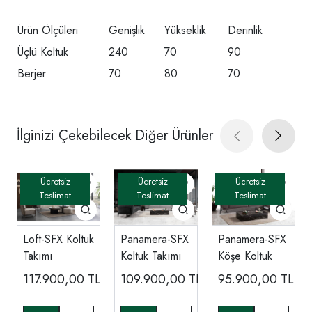
Ürün Ölçüleri
Genişlik
Yükseklik
Derinlik
Üçlü Koltuk
240
70
90
Berjer
70
80
70
İlginizi Çekebilecek Diğer Ürünler
Loft-SFX Koltuk
Panamera-SFX
Panamera-SFX
Takımı
Koltuk Takımı
Köşe Koltuk
117.900,00
TL
109.900,00
TL
95.900,00
TL