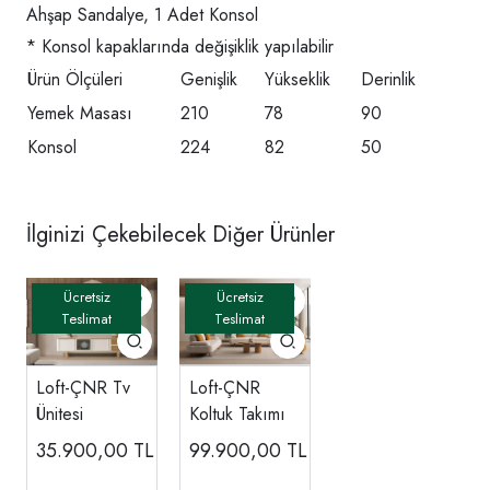
Ahşap Sandalye, 1 Adet Konsol
* Konsol kapaklarında değişiklik yapılabilir
Ürün Ölçüleri
Genişlik
Yükseklik
Derinlik
Yemek Masası
210
78
90
Konsol
224
82
50
İlginizi Çekebilecek Diğer Ürünler
Loft-ÇNR Tv
Loft-ÇNR
Ünitesi
Koltuk Takımı
35.900,00
TL
99.900,00
TL