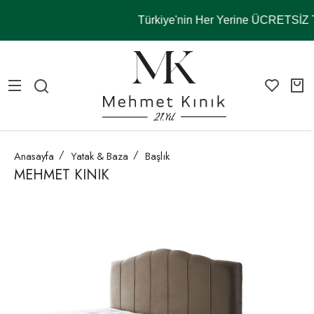
Türkiye'nin Her Yerine ÜCRETSİ
Anasayfa
Yatak & Baza
Başlık
MEHMET KINIK