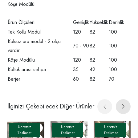
Köşe Modülü
Ürün Ölçüleri
Genişlik
Yükseklik
Derinlik
Tek Kollu Modül
120
82
100
Kolsuz ara modül - 2 ölçü
70 - 90
82
100
vardır
Köşe Modülü
120
82
100
Koltuk arası sehpa
35
42
100
Berjer
60
82
70
İlginizi Çekebilecek Diğer Ürünler