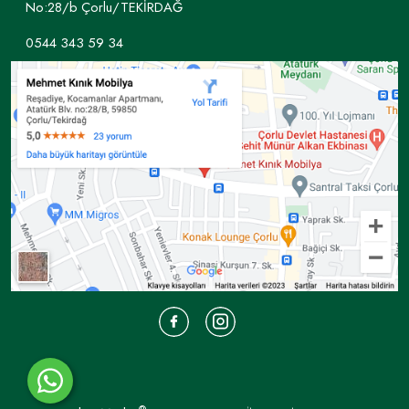
No:28/b Çorlu/TEKİRDAĞ
0544 343 59 34