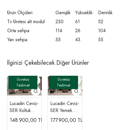
Ürün Ölçüleri
Genişlik
Yükseklik
Derinlik
Tv Ünitesi alt modül
230
61
52
Orta sehpa
114
26
104
Yan sehpa
55
43
55
İlginizi Çekebilecek Diğer Ürünler
Lucadin Ceviz-
Lucadin Ceviz-
SER Koltuk
SER Yemek
Takımı
Odası
148.900,00
TL
177.900,00
TL