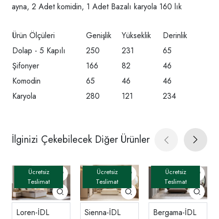
ayna, 2 Adet komidin, 1 Adet Bazalı karyola 160 lık
Ürün Ölçüleri
Genişlik
Yükseklik
Derinlik
Dolap - 5 Kapılı
250
231
65
Şifonyer
166
82
46
Komodin
65
46
46
Karyola
280
121
234
İlginizi Çekebilecek Diğer Ürünler
Loren-İDL
Sienna-İDL
Bergama-İDL