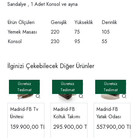
Sandalye , 1 Adet Konsol ve ayna
Ürün Ölçüleri
Genişlik
Yükseklik
Derinlik
Yemek Masası
220
75
105
Konsol
230
95
55
İlginizi Çekebilecek Diğer Ürünler
Madrid-FB Tv
Madrid-FB
Madrid-FB
Ünitesi
Koltuk Takımı
Yatak Odası
159.900,00
TL
295.900,00
TL
557.900,00
TL