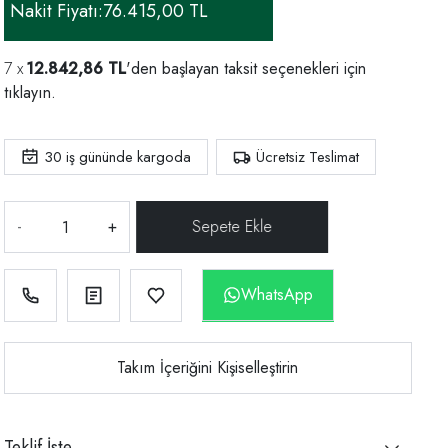
Nakit Fiyatı:
76.415,00 TL
12.842,86 TL
'den başlayan taksit seçenekleri için
tıklayın.
30
iş gününde kargoda
Ücretsiz Teslimat
-
+
WhatsApp
Takım İçeriğini Kişiselleştirin
Teklif İste