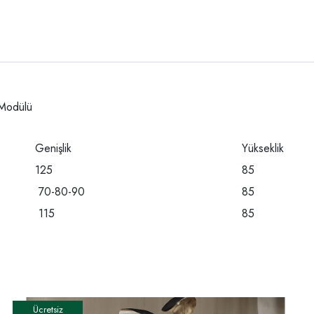
 Modülü
Genişlik
Yükseklik
125
85
70-80-90
85
115
85