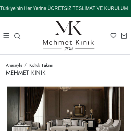
ürkiye'nin Her Yerine ÜCRETSİZ TESLİMAT VE KURULUM
Anasayfa
Koltuk Takımı
MEHMET KINIK