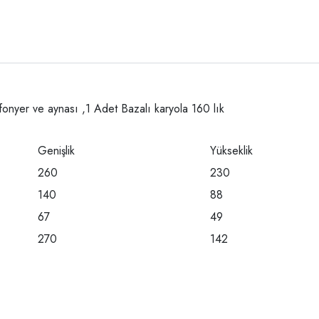
fonyer ve aynası ,1 Adet Bazalı karyola 160 lık
Genişlik
Yükseklik
260
230
140
88
67
49
270
142