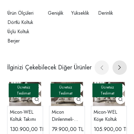
Ürün Ölçüleri
Genişlik
Yükseklik
Derinlik
Dörtlü Koltuk
Üçlü Koltuk
Berjer
İlginizi Çekebilecek Diğer Ürünler
Micon-WEL
Micon
Micon-WEL
Koltuk Takımı
Dinlenmeli-
Köşe Koltuk
WEL Köşe
130.900,00
TL
79.900,00
TL
105.900,00
TL
Koltuk