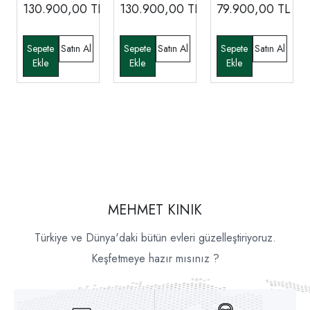
Takımı
WEL Köşe
130.900,00
TL
130.900,00
TL
79.900,00
TL
Koltuk
MEHMET KINIK
Türkiye ve Dünya'daki bütün evleri güzelleştiriyoruz.
Keşfetmeye hazır mısınız ?